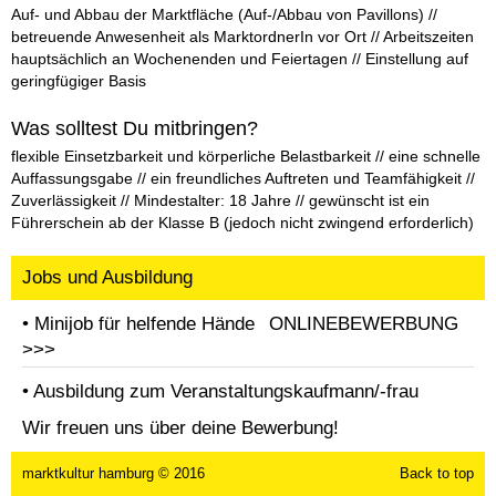
Auf- und Abbau der Marktfläche (Auf-/Abbau von Pavillons) //
betreuende Anwesenheit als MarktordnerIn vor Ort // Arbeitszeiten
hauptsächlich an Wochenenden und Feiertagen // Einstellung auf
geringfügiger Basis
Was solltest Du mitbringen?
flexible Einsetzbarkeit und körperliche Belastbarkeit // eine schnelle
Auffassungsgabe // ein freundliches Auftreten und Teamfähigkeit //
Zuverlässigkeit // Mindestalter: 18 Jahre // gewünscht ist ein
Führerschein ab der Klasse B (jedoch nicht zwingend erforderlich)
Jobs und Ausbildung
• Minijob für helfende Hände
ONLINEBEWERBUNG
>>>
• Ausbildung zum Veranstaltungskaufmann/-frau
Mann
Frau
Wir freuen uns über deine Bewerbung!
marktkultur hamburg © 2016
Back to top