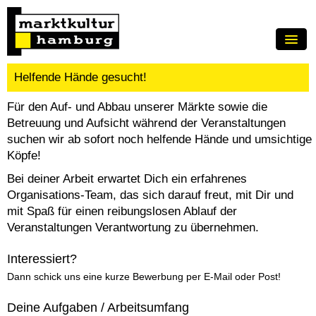
HOME
Helfende Hände gesucht!
MÄRKTE
Für den Auf- und Abbau unserer Märkte sowie die
Betreuung und Aufsicht während der Veranstaltungen
TERMINE / ANMELDUNG
suchen wir ab sofort noch helfende Hände und umsichtige
ZELTVERMIETUNG
Köpfe!
Bei deiner Arbeit erwartet Dich ein erfahrenes
ÜBER UNS
Organisations-Team, das sich darauf freut, mit Dir und
JOBS
mit Spaß für einen reibungslosen Ablauf der
Veranstaltungen Verantwortung zu übernehmen.
KONTAKT
Interessiert?
IMPRESSUM
Dann schick uns eine kurze Bewerbung per
E-Mail
oder Post!
FAQ
Deine Aufgaben / Arbeitsumfang